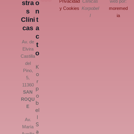
Privacidad
Clínicas
web por:
stra
o
y Cookies
Korpobel
moremed
s
n
l
ia
Clíni
t
cas
a
c
Av. de
t
Elvira
o
Castilla
del
K
Pino,
o
5,
r
11360
p
SAN
o
ROQU
b
E
el
l
Av.
S
María
a
Auxilia