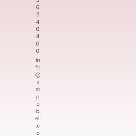
6
2
4
0
4
0
0
in
fo
@
k
or
p
o
b
ell
.c
o